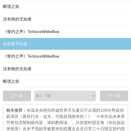
断境之前
没有根的无知者
《骨内之声》TeVoiceWititeBoe
全部章节列表
《骨内之声》TeVoiceWititeBoe
没有根的无知者
断境之前
上一页
下一页
相关推荐：
余温未央
陪你跨越世界尽头
夏日不从
我的100分男孩
洞
庭湖灵
《暮色行光：这光，可能是我撩来的！》「※本作品未来章
节将包含限制级内容，请斟酌阅读。」目前暂时固定每
《你化妆起
来很美》
光未予我
校草被要挟扣批
魔女走在日常
三十日限定契约情