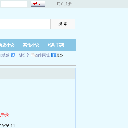
：
用户注册
历史小说
其他小说
临时书架
的搜狐
一键分享
复制网址
更多
入书架
9:36:11