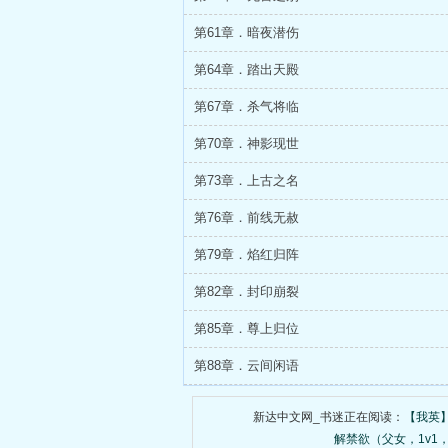
第61章．暗夜潜伤
第64章．踏出天殿
第67章．杀气将临
第70章．神影现世
第73章．上古之名
第76章．前线无赦
第79章．焰红归阵
第82章．封印崩裂
第85章．尊上归位
第88章．云间闲语
新达中文网_书迷正在阅读：
【我英
解禁欲（父女，1v1