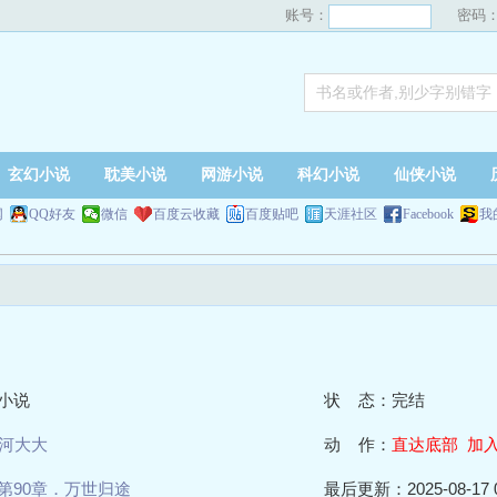
账号：
密码
玄幻小说
耽美小说
网游小说
科幻小说
仙侠小说
网
QQ好友
微信
百度云收藏
百度贴吧
天涯社区
Facebook
我
小说
状 态：完结
河大大
动 作：
直达底部
加
第90章．万世归途
最后更新：2025-08-17 0