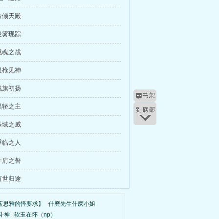
命倾天殿
迷雾现踪
燃魂之战
银枪见神
战旗初扬
黑轿之主
圣域之威
重临之人
并肩之誓
万世归途
蓝思雅的怪要求】
什麽先生什麽小姐
斗神
软玉在怀（np）