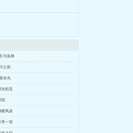
主与洛将
印之前
落余光
湖光初见
对招
酒楼风波
来亭一语
逆命之行