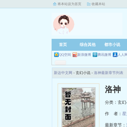
将本站设为首页
收藏本站
首页
综合其他
都市小说
QQ空间
新浪微博
腾讯微博
人人
新达中文网
- 玄幻小说 -
洛神最新章节列表
洛神
分类：玄幻
作 者：
星
最新章节：