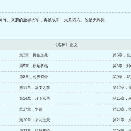
阵、来袭的魔界大军，再披战甲，大杀四方。他是天界男 ...
《洛神》正文
第2章．再临之兆
第3章．宫
第5章．烈焰将临
第6章．封
第8章．封界祭命
第9章．昼
第11章．落尘之前
第12章．
第14章．月下密语
第15章．
第17章．争锋
第18章．
第20章．来访之意
第21章．
第23章．战鼓将鸣
第24章．