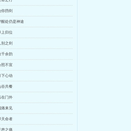
为你挡剑
梦醒处仍是神途
尊上归位
久别之剑
秋千余韵
心照不宣
月下心动
仙谷共餐
落在门外
藏痛来见
择天命者
无声之痛