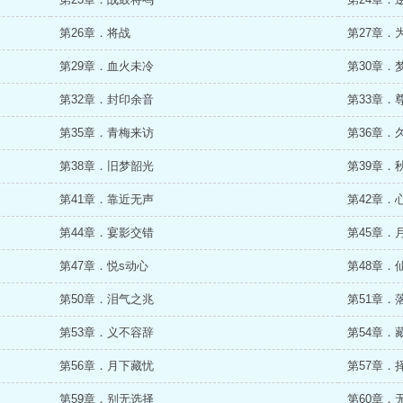
第26章．将战
第27章．
第29章．血火未冷
第30章．
第32章．封印余音
第33章．
第35章．青梅来访
第36章．
第38章．旧梦韶光
第39章．
第41章．靠近无声
第42章．
第44章．宴影交错
第45章．
第47章．悦s动心
第48章．
第50章．泪气之兆
第51章．
第53章．义不容辞
第54章．
第56章．月下藏忧
第57章．
第59章．别无选择
第60章．