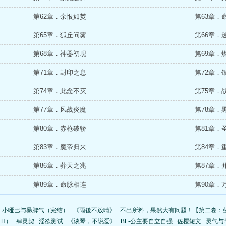
第62章．余恨如焚
第63章．
第65章．狐丘问雾
第66章．
第68章．神器初现
第69章．
第71章．封印之息
第72章．
第74章．此念不灭
第75章．
第77章．风战炎魔
第78章．
第80章．赤枪破轿
第81章．
第83章．魔帝归来
第84章．
第86章．葬天之兆
第87章．
第89章．命脉相连
第90章．
】小哑巴与暴脾气（完结）
《雨後不放晴》
不出所料，果然大有问题！【第二卷：
，H）
肆灵契
淫欲测试
《谈琴，不说爱》
BL-公主要自立自强
佐樱短文
灵气与