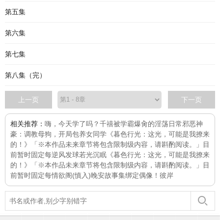
第五集
第六集
第七集
第八集（完）
上一页
下一页
相关推荐：
嗨，今天学了吗？
千禧
被学霸爆肏的淫荡日常
邪恶神
豪：调教母狗，开局包养女同学
《暮色行光：这光，可能是我撩来
的！》「※本作品未来章节将包含限制级内容，请斟酌阅读。」目
前暂时固定每
逆风发球
若光沉眠
《暮色行光：这光，可能是我撩来
的！》「※本作品未来章节将包含限制级内容，请斟酌阅读。」目
前暂时固定每
情欲阁(慎入)
晚安故事集
绑定偶像！
彼岸