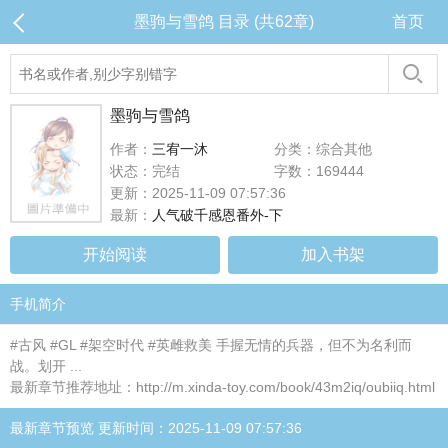
墨驹与雪鸽 目录 (共62章)
首页
墨驹与雪鸽
作者：
三宥一沐
分类：综合其他
状态：完结
字数：169444
更新：2025-11-09 07:57:36
最新：
人气破千感恩番外-下
开始阅读
加入书架
手机简介
#古风 #GL #架空时代 #英雌救美 手握无情的兵器，但不为名利而
战。划开 ...
最新章节推荐地址：http://m.xinda-toy.com/book/43m2iq/oubiiq.html
最新章节预览 更新时间：2025-11-09 07:57:36