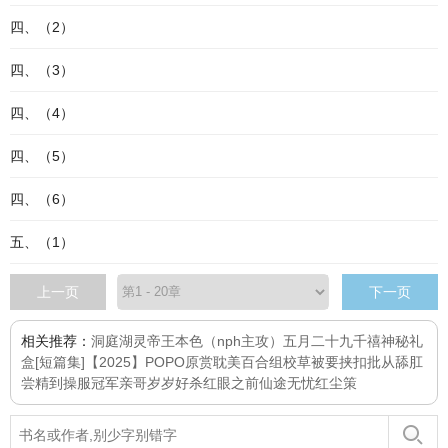
四、（2）
四、（3）
四、（4）
四、（5）
四、（6）
五、（1）
上一页
下一页
相关推荐：
洞庭湖灵
帝王本色（nph主攻）
五月二十九
千禧
神秘礼
盒[短篇集]
【2025】POPO原赏耽美百合组
校草被要挟扣批
从舔肛
尝精到操服冠军亲哥
岁岁好
杀红眼之前
仙途无忧
红尘策