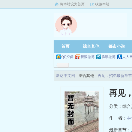
将本站设为首页
收藏本站
首页
综合其他
都市小说
QQ空间
新浪微博
腾讯微博
人人
新达中文网
- 综合其他 -
再见，招弟最新章节
再见
分类：综合
作 者：
林
最新章节：