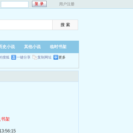
：
用户注册
历史小说
其他小说
临时书架
的搜狐
一键分享
复制网址
更多
入书架
3:56:15