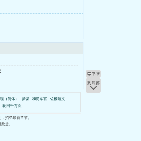
了
我
现（简体）
梦谋
和尚军官
佐樱短文
轮回千万次
见，招弟最新章节。
者欣赏。