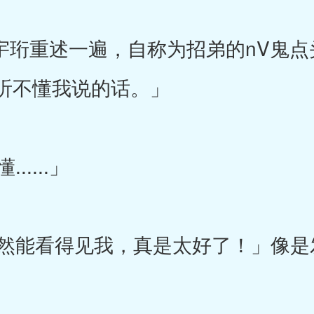
」何宇珩重述一遍，自称为招弟的nV鬼
听不懂我说的话。」
....」
能看得见我，真是太好了！」像是