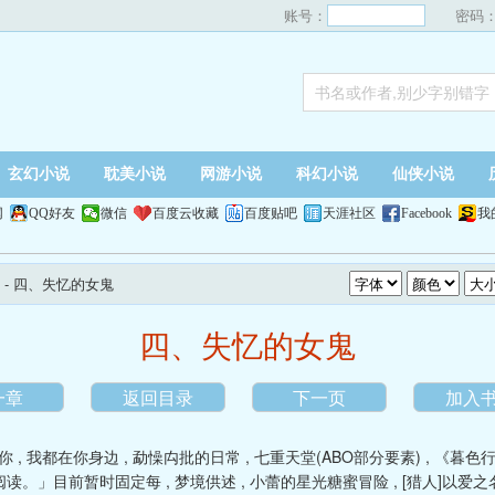
账号：
密码
玄幻小说
耽美小说
网游小说
科幻小说
仙侠小说
网
QQ好友
微信
百度云收藏
百度贴吧
天涯社区
Facebook
我
- 四、失忆的女鬼
四、失忆的女鬼
一章
返回目录
下一页
加入
你
,
我都在你身边
,
勐懆禸批的日常
,
七重天堂(ABO部分要素)
,
《暮色行
阅读。」目前暂时固定每
,
梦境供述
,
小蕾的星光糖蜜冒险
,
[猎人]以爱之