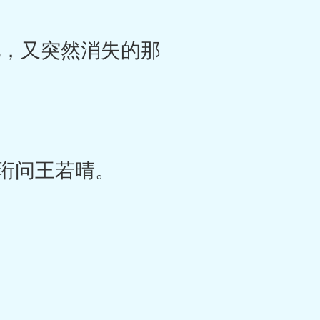
，又突然消失的那
宇珩问王若晴。