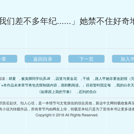
不多年纪......」她禁不住好奇地问，
一章
返回目录
下一页
加入
阅读：
肆夏
,
被臭脚同学玩弄J8
,
囚笼与黄金花
,
千禧
,
路人甲她非要改剧情（
「※本作品未来章节将包含限制级内容，请斟酌阅读。」目前暂时固定每
,
我的白衣
《如果跟上我的节奏》
,
迟到的告白
节跌宕起伏、扣人心弦，是一本情节与文笔俱佳的综合其他，新达中文网转载收集再
有小说为转载作品，所有章节均由网友上传，转载至本站只是为了宣传本书让更多读
Copyright © 2016 All Rights Reserved.