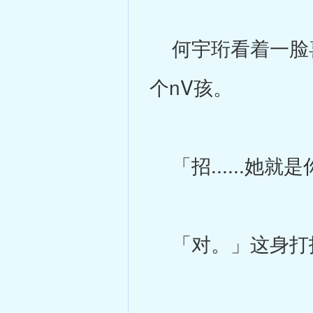
何宇珩看着一脸喜
个nV孩。
「招......她
「对。」这身打