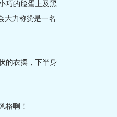
小巧的脸蛋上及黑
会大力称赞是一名
状的衣摆，下半身
风格啊！