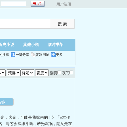
：
用户注册
历史小说
其他小说
临时书架
的搜狐
一键分享
复制网址
更多
翻页
夜间
书签
光：这光，可能是我撩来的！》「※本作
名
,
海芯会流眼泪吗
,
若光沉眠
,
魔女走在