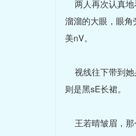
两人再次认真地看
溜溜的大眼，眼角
美nV。
视线往下带到她身
则是黑sE长裙。
王若晴皱眉，那个