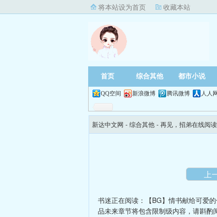
将本站设为首页
收藏本站
首页
综合其他
都市小说
QQ空间
新浪微博
腾讯微博
人人
新达中文网
- 综合其他 -
再见，招弟在线阅读
上
书迷正在阅读：
【BG】情书献给可爱的
品未来章节将包含限制级内容，请斟酌