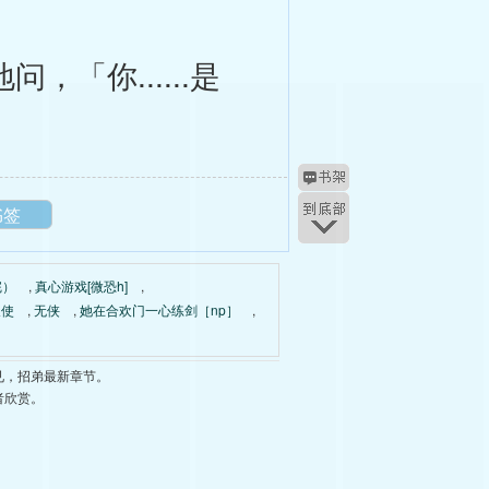
「你......是
书签
完）
,
真心游戏[微恐h]
,
天使
,
无侠
,
她在合欢门一心练剑［np］
,
见，招弟最新章节。
者欣赏。