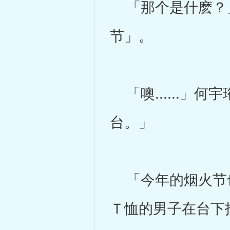
「那个是什麽？」
节」。
「噢......」
台。」
「今年的烟火节也
Ｔ恤的男子在台下