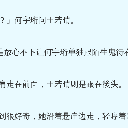
？」何宇珩问王若晴。
她还是放心不下让何宇珩单独跟陌生鬼
肩走在前面，王若晴则是跟在後头。
到很好奇，她沿着悬崖边走，轻哼着