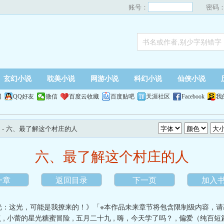
账号：
密码
玄幻小说
耽美小说
网游小说
科幻小说
仙侠小说
网
QQ好友
微信
百度云收藏
百度贴吧
天涯社区
Facebook
我
- 六、最了解这个村庄的人
六、最了解这个村庄的人
一章
返回目录
下一页
加入
光：这光，可能是我撩来的！》「※本作品未来章节将包含限制级内容，请
点
,
小蕾的星光糖蜜冒险
,
五月二十九
,
嗨，今天学了吗？
,
偏爱（纯百短