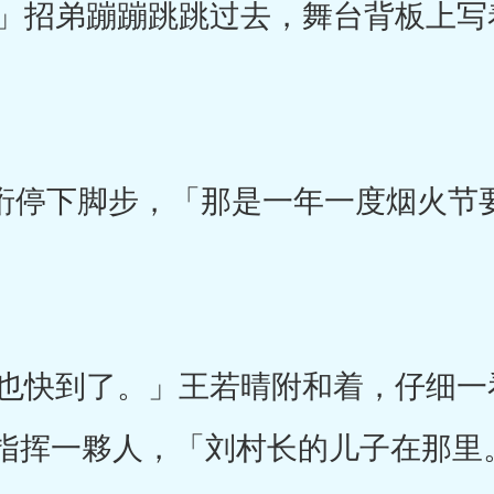
招弟蹦蹦跳跳过去，舞台背板上写
何宇珩停下脚步，「那是一年一度烟火
快到了。」王若晴附和着，仔细一看
指挥一夥人，「刘村长的儿子在那里