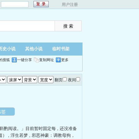
：
用户注册
历史小说
其他小说
临时书架
的搜狐
一键分享
复制网址
更多
翻页
夜间
书签
斟酌阅读。」目前暂时固定每
,
还没准备
篇）
,
浮生若梦
,
邪恶神豪：调教母狗，