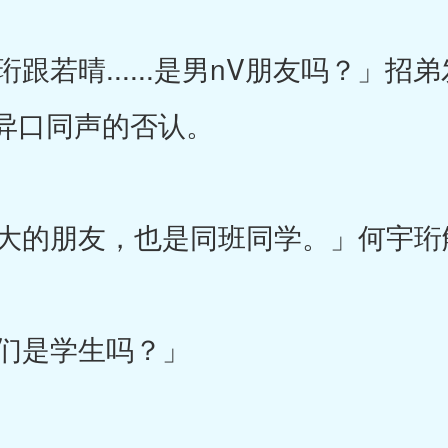
若晴......是男nV朋友吗？」招
异口同声的否认。
的朋友，也是同班同学。」何宇珩
们是学生吗？」