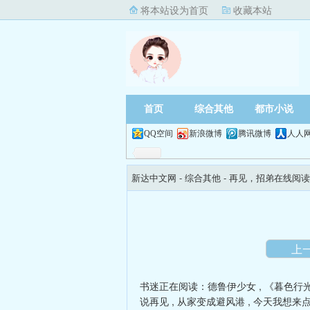
将本站设为首页
收藏本站
首页
综合其他
都市小说
QQ空间
新浪微博
腾讯微博
人人
新达中文网
- 综合其他 -
再见，招弟在线阅读
上
书迷正在阅读：
德鲁伊少女
,
《暮色行
说再见
,
从家变成避风港
,
今天我想来