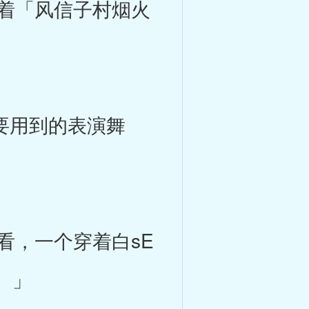
着「风信子村烟火
节要用到的表演舞
，一个穿着白sE
。」