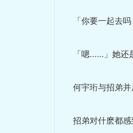
「你要一起去吗
「嗯......」
何宇珩与招弟并
招弟对什麽都感