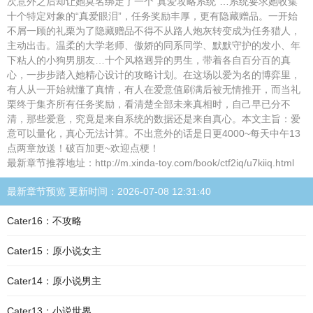
次意外之后却让她莫名绑定了一个“真爱攻略系统”…系统要求她收集
十个特定对象的“真爱眼泪”，任务奖励丰厚，更有隐藏赠品。一开始
不屑一顾的礼栗为了隐藏赠品不得不从路人炮灰转变成为任务猎人，
主动出击。温柔的大学老师、傲娇的同系同学、默默守护的发小、年
下粘人的小狗男朋友…十个风格迥异的男生，带着各自百分百的真
心，一步步踏入她精心设计的攻略计划。在这场以爱为名的博弈里，
有人从一开始就懂了真情，有人在爱意值刷满后被无情推开，而当礼
栗终于集齐所有任务奖励，看清楚全部未来真相时，自己早已分不
清，那些爱意，究竟是来自系统的数据还是来自真心。本文主旨：爱
意可以量化，真心无法计算。不出意外的话是日更4000~每天中午13
点两章放送！破百加更~欢迎点梗！
最新章节推荐地址：http://m.xinda-toy.com/book/ctf2iq/u7kiiq.html
最新章节预览 更新时间：2026-07-08 12:31:40
Cater16：不攻略
Cater15：原小说女主
Cater14：原小说男主
Cater13：小说世界