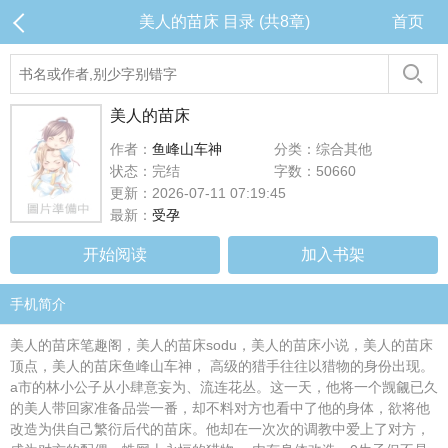
美人的苗床 目录 (共8章)
首页
美人的苗床
作者：
鱼峰山车神
分类：综合其他
状态：完结
字数：50660
更新：2026-07-11 07:19:45
最新：
受孕
开始阅读
加入书架
手机简介
美人的苗床笔趣阁，美人的苗床sodu，美人的苗床小说，美人的苗床
顶点，美人的苗床鱼峰山车神， 高级的猎手往往以猎物的身份出现。
a市的林小公子从小肆意妄为、流连花丛。这一天，他将一个觊觎已久
的美人带回家准备品尝一番，却不料对方也看中了他的身体，欲将他
改造为供自己繁衍后代的苗床。他却在一次次的调教中爱上了对方，