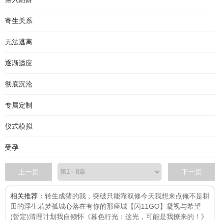
寄生关系
无法逃离
逐渐适应
彻底沉沦
专属定制
仪式模拟
受孕
上一页
下一页
相关推荐：
转生成猪的我，突破只能靠双修
今天我想来点
俺不是耕
田的
浮生若梦
孤城
心落在有你的那座城
【闪11GO】凝视与希望
(暂定)
清理计划
我自倾怀
《暮色行光：这光，可能是我撩来的！》