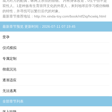
成为对方的配偶，蛛网上永恒的猎物。 内有身体改造，0生子但不是
双性人。1是种族有生育崇拜文化的外星人，来到地球后学习模仿蜘蛛
的特性，并寻找可以繁衍后代的对象。
最新章节推荐地址：http://m.xinda-toy.com/book/ntf2iq/hcwiiq.html
最新章节预览 更新时间：2026-07-11 07:19:45
受孕
仪式模拟
专属定制
彻底沉沦
逐渐适应
无法逃离
全部章节列表
落入陷阱