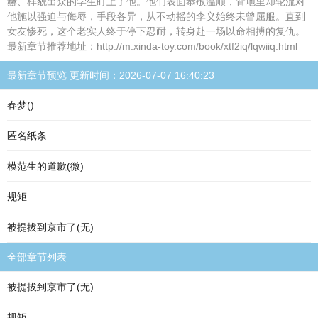
赫、样貌出众的学生盯上了他。他们表面恭敬温顺，背地里却轮流对
他施以强迫与侮辱，手段各异，从不动摇的李义始终未曾屈服。直到
女友惨死，这个老实人终于停下忍耐，转身赴一场以命相搏的复仇。
最新章节推荐地址：http://m.xinda-toy.com/book/xtf2iq/lqwiiq.html
最新章节预览 更新时间：2026-07-07 16:40:23
春梦()
匿名纸条
模范生的道歉(微)
规矩
被提拔到京市了(无)
全部章节列表
被提拔到京市了(无)
规矩