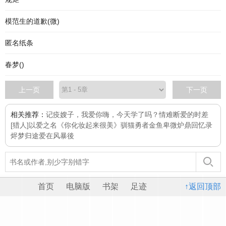
模范生的道歉(微)
匿名纸条
春梦()
上一页
下一页
相关推荐：
记疫
嫂子，我爱你
嗨，今天学了吗？
情难断
爱的时差
[猎人]以爱之名
《你化妆起来很美》
驯猫勇者
金鱼
卑微炉鼎回忆录
烬梦归途
爱在风暴後
首页
电脑版
书架
足迹
↑返回顶部