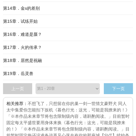
第14章．金s的差别
第15章．试练开始
第16章．难道是蜃？
第17章．火的传承？
第18章．居然是祝融
第19章．岳灵兽
上一页
下一页
相关推荐：
不想飞了，只想留在你的巢
一剑一世情
文豪野犬 同人
太中集
爱你怎能扣下扳机
《暮色行光：这光，可能是我撩来的！》
「※本作品未来章节将包含限制级内容，请斟酌阅读。」目前暂时
固定每
太平盛世要用身体来换
《暮色行光：这光，可能是我撩来
的！》「※本作品未来章节将包含限制级内容，请斟酌阅读。」目
前暂时固定每
还没准备说再见
心落在有你的那座城
【SVT】续约条