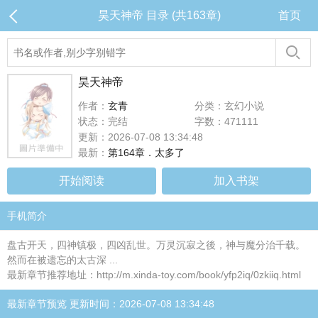
昊天神帝 目录 (共163章)
首页
昊天神帝
作者：
玄青
分类：玄幻小说
状态：完结
字数：471111
更新：2026-07-08 13:34:48
最新：
第164章．太多了
开始阅读
加入书架
手机简介
盘古开天，四神镇极，四凶乱世。万灵沉寂之後，神与魔分治千载。
然而在被遗忘的太古深 ...
最新章节推荐地址：http://m.xinda-toy.com/book/yfp2iq/0zkiiq.html
最新章节预览 更新时间：2026-07-08 13:34:48