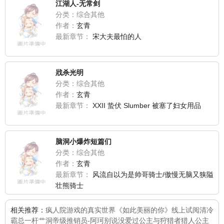
江湖人-无常剑
分类：综合其他
作者：
玄青
最新章节：
宋大夫最怕的人
戕杀光明
分类：综合其他
作者：
玄青
最新章节：
XXII 蛰伏 Slumber 被塞了妇女用品
脑洞小爆炸短篇们
分类：综合其他
作者：
玄青
最新章节：
风流自以为是帅哥骑士/傲慢无脑又狭隘
壮熊骑士
相关推荐：
疯人院
游戏的真实世界
《如此美丽的你》线上试阅
清冷
霸总一杆艹洞
帝级推销员-阿珂
别说没爱过
公主与狩猎者猎人公主