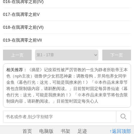
016-在我凋零之前(IV)
017-在我凋零之前V
018-在我凋零之前(VI)
019-在我凋零之前VII
上一页
下一页
相关推荐：
《摘星》
记疫
双性被严厉管教的一生
为静者所歌
帝王本
色（nph主攻）
德鲁伊少女
邪恶神豪：调教母狗，开局包养女同学
金鱼
《暮色行光：这光，可能是我撩来的！》「※本作品未来章节
将包含限制级内容，请斟酌阅读。」目前暂时固定每
异兽仙途
《暮
色行光：这光，可能是我撩来的！》「※本作品未来章节将包含限
制级内容，请斟酌阅读。」目前暂时固定每
失心人
首页
电脑版
书架
足迹
↑返回顶部