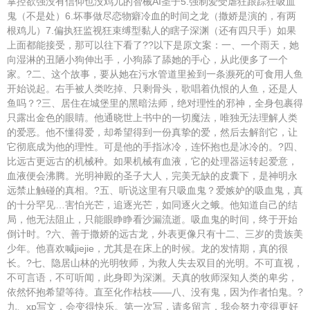
掌控欲强没有信仰也没鸡儿的智械AI圣子5.强制爱受虐狂跟踪狂吸血
鬼（不是处）6.坏事做尽恋物癖冷血的时间之龙（撒娇是演的，有两
根鸡儿）7.偏执狂监视狂束缚型黏人的瞎子深渊（还有四只手）如果
上面都能接受，那可以往下看了??以下是原文案：一、一个雨天，她
向湿淋的丑陋小狗伸出手，小狗舔了舔她的手心，从此便多了一个
家。?二、这个故事，要从她在污水管道里捡到一条濒死的可食用人鱼
开始说起。右手被人类吃掉、只剩骨头，歌唱着仇恨的人鱼，还是人
鱼吗？?三、居住在城堡里的黑暗法师，绝对理性的邪神，全身包裹得
只露出金色的眼睛。他通晓世上书中的一切魔法，唯独无法理解人类
的爱恶。他不懂得爱，却希望得到一份真挚的爱，然后去解剖它，让
它彻底成为他的理性。可是他的手指冰冷，连怀抱也是冰冷的。?四、
比远古更远古的机械种。如果机械有血液，它的处理器运转起爱意，
血液便会沸腾。光明神殿的圣子大人，完美无缺的皮囊下，是神明永
远禁止触碰的真相。?五、听说这里有只吸血鬼？爱嫉妒的吸血鬼，真
的十分罕见…害怕光芒，追逐光芒，如同逐火之蛾。他知道自己的结
局，他无法阻止，只能眼睁睁看沙漏流逝。吸血鬼的时间，终于开始
倒计时。?六、善于撒娇的远古龙，外表更像只有十二、三岁的贵族美
少年。他喜欢喊jiejie，尤其是在床上的时候。龙的发情期，真的很
长。?七、隐居山林的光明牧师，为救人失去双目的光明。不可直视，
不可言语，不可听闻，此身即为深渊。天真的牧师深知人类的卑劣，
依然怀抱希望等待。直至化作枯枝——八、没有鬼，因为作者怕鬼。?
九、xp写文，会变得快乐。第一次写，请多留言，我会努力变得更好