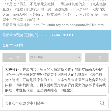
~ps:是七个男主，不是单元文微博：一颗游糖其他的文：（点击链接
直达）《怪物们的朋友》现代篇：还没吃饱[nph]人外NP：人类消失
之后（nph人外）人外furry：狱友凶萌（人外，furry，H）病娇：病娇
完全生存指南［西幻］?
最新章节推荐地址：http://m.xinda-toy.com/book/oom2iq/iiiiiq.html
最新章节预览 更新时间：2025-06-04 18:00:01
全部章节列表
上一页
下一页
相关推荐：
林辰的芸，凌晨的云
情难断
怪物们的朋友[nph人外]
迟
到的告白
三十日限定契约情侣
等不到收件人的信纸先生
《暮色行
光：这光，可能是我撩来的！》「※本作品未来章节将包含限制级
内容，请斟酌阅读。」目前暂时固定每
岁岁好
魔女的故事书
等待我
的唯一
水性杨花篇：糙汉的终结者，H
红尘策