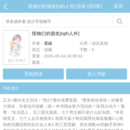
怪物们的朋友[nph人外] 目录 (共0章)
首页
怪物们的朋友[nph人外]
作者：
晕碳
分类：综合其他
状态：连载
字数：0
更新：2025-06-04 18:00:01
最新：
开始阅读
加入书架
手机简介
正文+番外全文完结！*西幻*番外免费更新。*爱发电也有啦！好像更
方便诶，作者也叫游糖（第一本书我会努力完结的！给我点动力！预
警：*全员恶人，无三观无底线，七个男主都不是什么好东西。*本质
雄竞文，七个人会互相残杀1.前期天真小狗后期黑化疯批魅魔2.心机
病娇洗脑囚禁的反社会人鱼3.死亡是恩赐、喜欢调教ntr的触手邪神4.