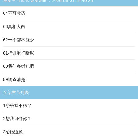
最新章节预览 更新时间：2026-08-01 18:40:26
64不可救药
63真相大白
62一个都不能少
61把谁腿打断呢
60我们办婚礼吧
59调查清楚
全部章节列表
1小爷我不稀罕
2想我可怜你？
3给她道歉