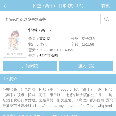
怀熙（高干） 目录 (共63章)
首页
怀熙（高干）
作者：
事后烟
分类：综合其他
状态：连载
字数：151158
更新：2026-08-01 18:40:26
最新：
64不可救药
开始阅读
加入书架
手机简介
怀熙（高干）笔趣阁，怀熙（高干）sodu，怀熙（高干）小说，怀熙
（高干）顶点，怀熙（高干）事后烟， 他是军区大院的公子哥儿，她
是酒吧卖唱的穷姑娘。套路霸总，旧文重发。《商歌》番外倪白x景熙
最新章节推荐地址：http://m.xinda-toy.com/book/mxf2iq/qqwiiq.html