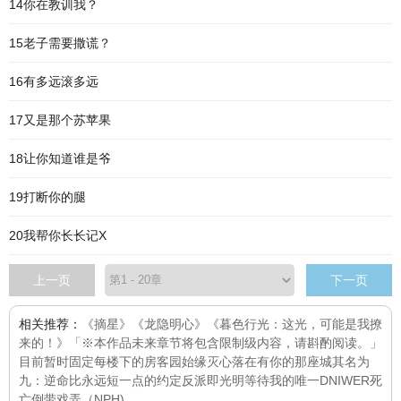
14你在教训我？
15老子需要撒谎？
16有多远滚多远
17又是那个苏苹果
18让你知道谁是爷
19打断你的腿
20我帮你长长记X
上一页
下一页
相关推荐：
《摘星》
《龙隐明心》
《暮色行光：这光，可能是我撩
来的！》「※本作品未来章节将包含限制级内容，请斟酌阅读。」
目前暂时固定每
楼下的房客
园始缘灭
心落在有你的那座城
其名为
九：逆命
比永远短一点的约定
反派即光明
等待我的唯一
DNIWER死
亡倒带
戏弄（NPH)