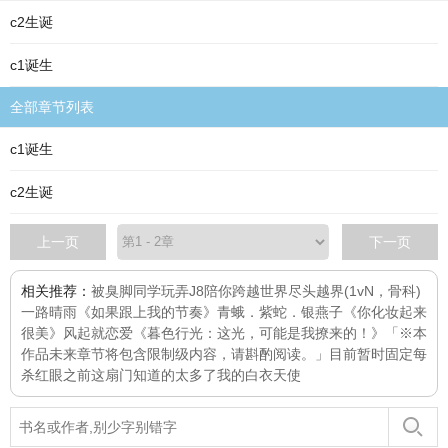
c2生诞
c1诞生
全部章节列表
c1诞生
c2生诞
上一页
下一页
相关推荐：
被臭脚同学玩弄J8
陪你跨越世界尽头
越界(1vN，骨科)
一路晴雨
《如果跟上我的节奏》
青蛾．紫蛇．银燕子
《你化妆起来
很美》
风起就恋爱
《暮色行光：这光，可能是我撩来的！》「※本
作品未来章节将包含限制级内容，请斟酌阅读。」目前暂时固定每
杀红眼之前
这扇门知道的太多了
我的白衣天使