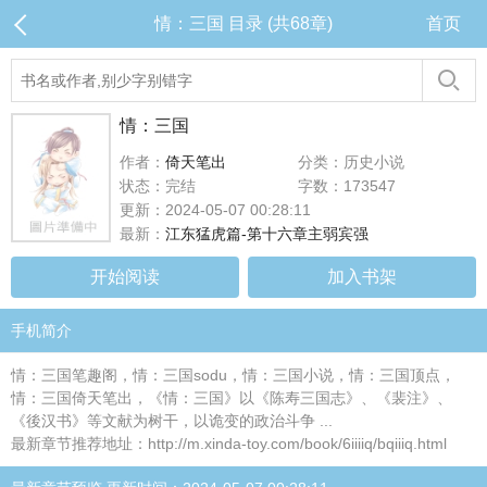
情：三国 目录 (共68章)
首页
情：三国
作者：
倚天笔出
分类：历史小说
状态：完结
字数：173547
更新：2024-05-07 00:28:11
最新：
江东猛虎篇-第十六章主弱宾强
开始阅读
加入书架
手机简介
情：三国笔趣阁，情：三国sodu，情：三国小说，情：三国顶点，
情：三国倚天笔出，《情：三国》以《陈寿三国志》、《裴注》、
《後汉书》等文献为树干，以诡变的政治斗争 ...
最新章节推荐地址：http://m.xinda-toy.com/book/6iiiiq/bqiiiq.html