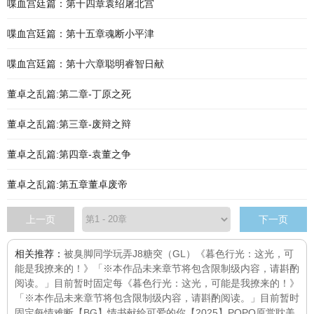
喋血宫廷篇：第十四章袁绍屠北宫
喋血宫廷篇：第十五章魂断小平津
喋血宫廷篇：第十六章聪明睿智日献
董卓之乱篇:第二章-丁原之死
董卓之乱篇:第三章-废辩之辩
董卓之乱篇:第四章-袁董之争
董卓之乱篇:第五章董卓废帝
上一页
下一页
相关推荐：
被臭脚同学玩弄J8
糖突（GL）
《暮色行光：这光，可
能是我撩来的！》「※本作品未来章节将包含限制级内容，请斟酌
阅读。」目前暂时固定每
《暮色行光：这光，可能是我撩来的！》
「※本作品未来章节将包含限制级内容，请斟酌阅读。」目前暂时
固定每
情难断
【BG】情书献给可爱的你
【2025】POPO原赏耽美