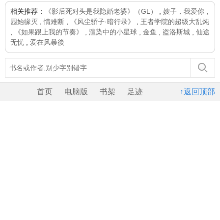
相关推荐：
《影后死对头是我隐婚老婆》（GL）
,
嫂子，我爱你
,
园始缘灭
,
情难断
,
《风尘骄子·暗行录》
,
王者学院的超级大乱炖
,
《如果跟上我的节奏》
,
渲染中的小星球
,
金鱼
,
盗洛斯城
,
仙途
无忧
,
爱在风暴後
首页
电脑版
书架
足迹
↑返回顶部