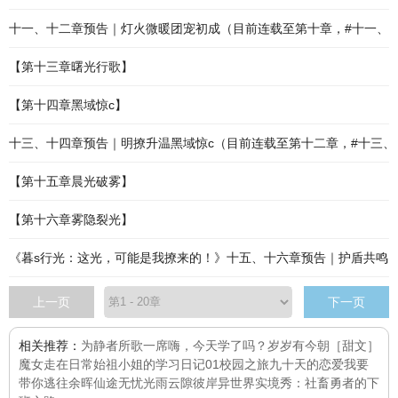
十一、十二章预告｜灯火微暖团宠初成（目前连载至第十章，#十一、
【第十三章曙光行歌】
【第十四章黑域惊c】
十三、十四章预告｜明撩升温黑域惊c（目前连载至第十二章，#十三、
【第十五章晨光破雾】
【第十六章雾隐裂光】
《暮s行光：这光，可能是我撩来的！》十五、十六章预告｜护盾共鸣
上一页
下一页
相关推荐：
为静者所歌
一席
嗨，今天学了吗？
岁岁有今朝［甜文］
魔女走在日常
始祖小姐的学习日记01校园之旅
九十天的恋爱
我要
带你逃往余晖
仙途无忧
光雨云隙
彼岸
异世界实境秀：社畜勇者的下