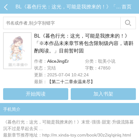
BL《暮色行光：这光，可能是我撩来的！》「※本作品未来章节将包含限制级内容，请斟酌阅读。」目前暂时固 目录 (共26章)
首页
BL《暮色行光：这光，可能是我撩来的！》
「※本作品未来章节将包含限制级内容，请斟
酌阅读。」目前暂时固
作者：
AliceJingEr
分类：耽美小说
状态：完结
字数：47850
更新：2025-07-04 10:42:24
最新：
【第二十二章余温未尽】
开始阅读
加入书架
手机简介
《暮色行光：这光，可能是我撩来的！》末世·强强·甜宠·升级流陈暮
沉不过是早起去买 ...
最新章节推荐地址：http://m.xinda-toy.com/book/30z2iq/qiriiq.html