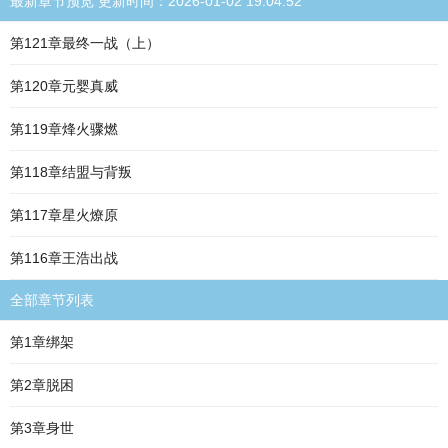
最新章节预览 更新时间：2026-01-02 19:04:52
第121章最终一战（上）
第120章元婴真威
第119章烽火骤燃
第118章结盟与背叛
第117章星火燎原
第116章王浩出战
全部章节列表
第1章绑架
第2章脱困
第3章身世