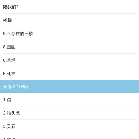
陪我们?
楼梯
9.不存在的三楼
8.圆圆
6.草坪
5.死神
全部章节列表
1.信
2.猫头鹰
3.灵石