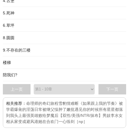
4.古堡
5.死神
6.草坪
8.圆圆
9.不存在的三楼
楼梯
陪我们?
上一页
下一页
相关推荐：
命理师的奇幻旅程
雪豹
情难断
《如果跟上我的节奏》
被
学霸爆肏的淫荡日常
被继父懆肿了嫩批
遇见你的时候所有星星都落
到我头上
最强英雄败给梦魔后【双性/美强/NTR/抹布】
男妓李水
女
相
从家变成避风港
她在合欢门一心练剑［np］