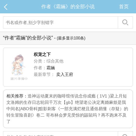
作者《霜婳》的全部小说
首页
“作者“霜婳”的全部小说” -
(最多显示100条)
权宠之下
分类：综合其他
作者：
霜婳
最新章节：
卖入王府
相关推荐：
造神运动
夏末的咖啡馆传说
念你成瘾 ( 1V1 )
梁上月
短
文
洛姆的生存日志
轮回千万次
【gb】绝望老公决定离婚
麻烦是我
中间名[ABO骨科]
黯影刺客
《一部充满烂梗且通俗易懂（存疑）的
转生冒险喜剧》卷二 哥布林会梦见受惊的鼹鼠吗？
再不跑来不及
了