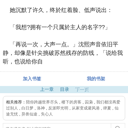
她沉默了许久，终於红着脸、低声说出：
「我想?拥有一个只属於主人的名字??」
「再说一次，大声一点。」沈熙声音依旧平
静，却像是针尖挑破苏然残存的防线，「说给我
听，也说给你自
加入书签
我的书架
上一章
目录
下一页
相关推荐：
陪你跨越世界尽头
,
楼下的房客
,
囚枭
,
我们都没再爱
过别人
,
白日梦
,
洛神
,
反派即光明
,
从家变成避风港
,
肆夏
,
仙
途无忧
,
异兽仙途
,
失心人