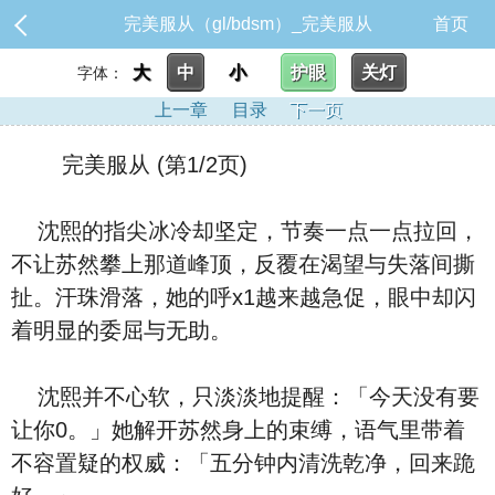
完美服从（gl/bdsm）_完美服从
首页
大
中
小
护眼
关灯
字体：
上一章
目录
下一页
完美服从 (第1/2页)
沈熙的指尖冰冷却坚定，节奏一点一点拉回，
不让苏然攀上那道峰顶，反覆在渴望与失落间撕
扯。汗珠滑落，她的呼x1越来越急促，眼中却闪
着明显的委屈与无助。
沈熙并不心软，只淡淡地提醒：「今天没有要
让你0。」她解开苏然身上的束缚，语气里带着
不容置疑的权威：「五分钟内清洗乾净，回来跪