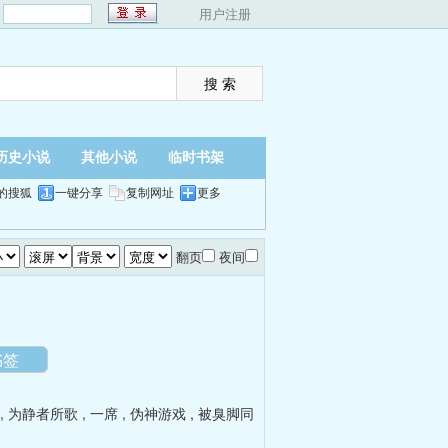
：
用户注册
历史小说
其他小说
临时书架
的搜狐
一键分享
复制网址
更多
翻页
夜间
书签
,
为静者所歌
,
一席
,
伪神游戏
,
被臭脚同