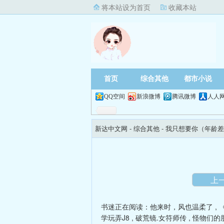
将本站设为首页
收藏本站
首页
综合其他
都市小说
QQ空间
新浪微博
腾讯微博
人人
新达中文网
- 综合其他 -
我只想要你（年龄差
上
书迷正在阅读：
他来时，风也温柔了
,
学玩弄J8
,
破荒镜.女符师传
,
怪物们的朋