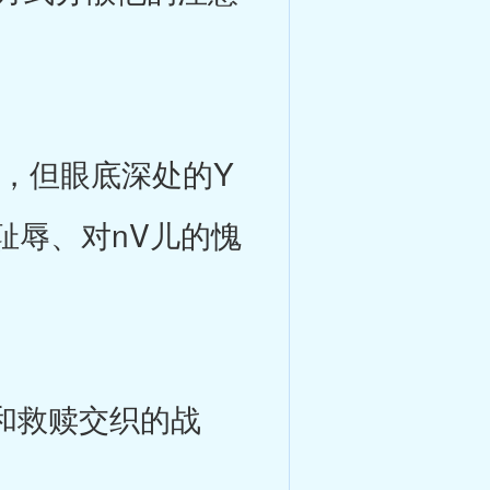
，但眼底深处的Y
耻辱、对nV儿的愧
和救赎交织的战