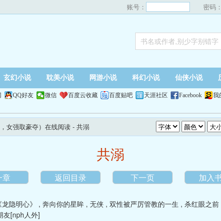
账号：
密码
玄幻小说
耽美小说
网游小说
科幻小说
仙侠小说
网
QQ好友
微信
百度云收藏
百度贴吧
天涯社区
Facebook
我
，女强取豪夺）在线阅读
- 共溺
共溺
一章
返回目录
下一页
加入
《龙隐明心》
,
奔向你的星眸
,
无侠
,
双性被严厉管教的一生
,
杀红眼之前
友[nph人外]