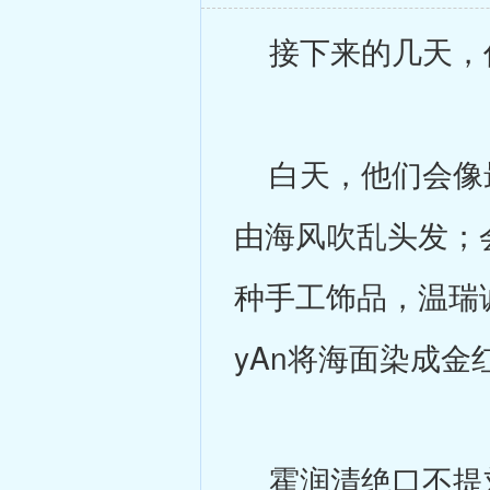
接下来的几天，
白天，他们会像最
由海风吹乱头发；
种手工饰品，温瑞
yAn将海面染成金
霍润清绝口不提刘