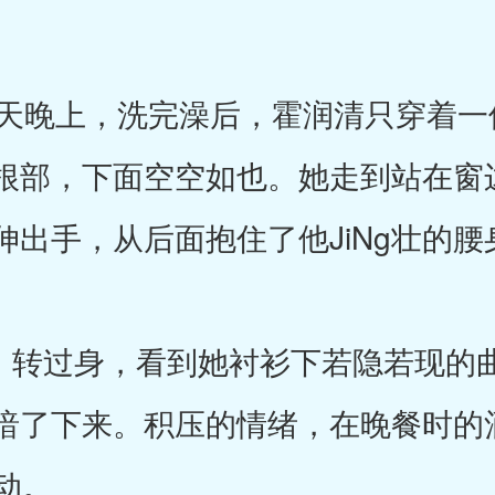
晚上，洗完澡后，霍润清只穿着一件
根部，下面空空如也。她走到站在窗
出手，从后面抱住了他JiNg壮的腰
转过身，看到她衬衫下若隐若现的
暗了下来。积压的情绪，在晚餐时的酒
动。