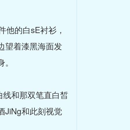
他的白sE衬衫，
边望着漆黑海面发
身。
曲线和那双笔直白皙
JiNg和此刻视觉