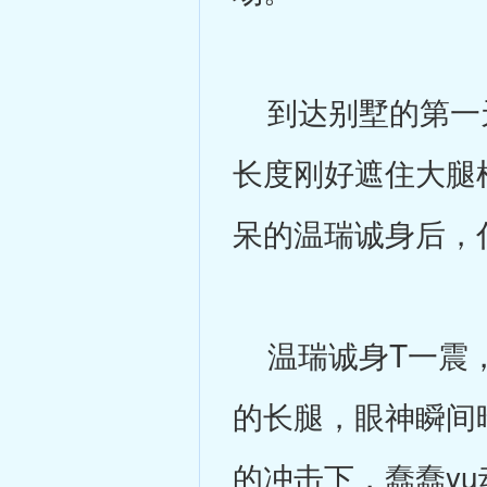
到达别墅的第一天
长度刚好遮住大腿
呆的温瑞诚身后，伸
温瑞诚身T一震，
的长腿，眼神瞬间
的冲击下，蠢蠢yu