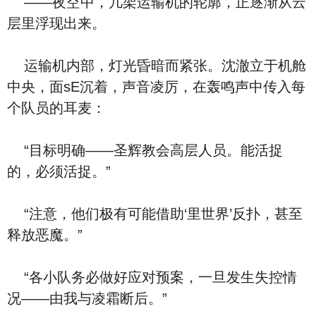
——夜空中，几架运输机的轮廓，正逐渐从云
层里浮现出来。
运输机内部，灯光昏暗而紧张。沈澈立于机舱
中央，面sE沉着，声音凌厉，在轰鸣声中传入每
个队员的耳麦：
“目标明确——圣辉教会高层人员。能活捉
的，必须活捉。”
“注意，他们极有可能借助‘里世界’反扑，甚至
释放恶魔。”
“各小队务必做好应对预案，一旦发生失控情
况——由我与凌霜断后。”