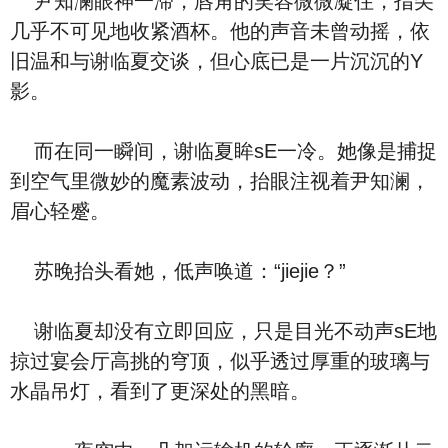
尹知澜眼神一滞，唇角的笑容微微凝住，指尖
几乎不可见地收紧酒杯。他的声音未曾动摇，依
旧温和与谢临夏交谈，但心底已是一片沉沉的Y
影。
而在同一瞬间，谢临夏眸sE一冷。她像是捕捉
到空气里微妙的魔素波动，抬眼注视着尹知澜，
眉心轻蹙。
苏晚抬头看她，低声唤道：“jiejie？”
谢临夏却没有立即回应，只是目光不动声sE地
掠过宴会厅高挑的穹顶，似乎透过厚重的玻璃与
水晶吊灯，看到了更深处的黑暗。