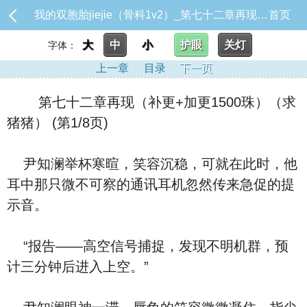
我的双胞胎jiejie（骨科1v2）_第七十二章再现（补更+加更1500珠）（求猪猪）
首页
大
中
小
护眼
关灯
字体：
上一章
目录
下一页
第七十二章再现（补更+加更1500珠）（求
猪猪） (第1/8页)
尹知澜举杯寒暄，笑容沉稳，可就在此时，他
耳中那只微不可察的通讯耳机忽然传来急促的提
示音。
“报告——高空信号捕捉，发现不明机群，预
计三分钟后进入上空。”