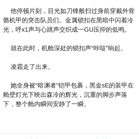
他停顿片刻，目光如刀锋般扫过身前穿戴外骨
骼机甲的突击队员们。金属锁扣在黑暗中闪着冷
光，呼x1声与心跳声交织成一GU压抑的低鸣。
就在此时，机舱深处的锁扣声“咔哒”响起。
凌霜走了出来。
她全身被“暗渊者”铠甲包裹，黑金sE的装甲在
舱壁灯光下映出森冷的辉光，沉重的脚步声落
下，整个舱内瞬间安静了一瞬。