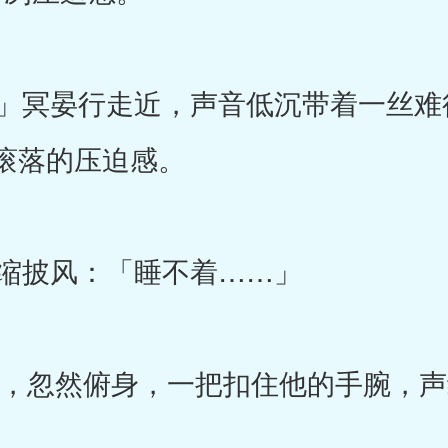
冥晏行走近，声音低沉带着一丝难
滚落的压迫感。
缩披风：「睡不着……」
，忽然俯身，一把扣住他的手腕，声