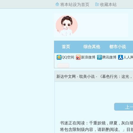
将本站设为首页
收藏本站
首页
综合其他
都市小说
QQ空间
新浪微博
腾讯微博
人人
新达中文网
- 耽美小说 -
《暮色行光：这光，
光】
上
书迷正在阅读：
千重妖镜
,
肆夏
,
灰白
将包含限制级内容，请斟酌阅读。」目