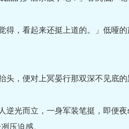
得，看起来还挺上道的。」低哑的
头，便对上冥晏行那双深不见底的
逆光而立，一身军装笔挺，即便夜s
冷冽压迫感。