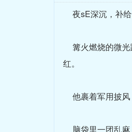
夜sE深沉，补给
篝火燃烧的微光跳
红。
他裹着军用披风，
脑袋里一团乱麻，