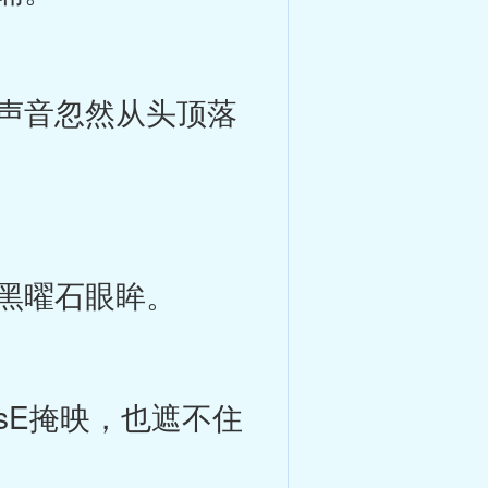
声音忽然从头顶落
黑曜石眼眸。
E掩映，也遮不住