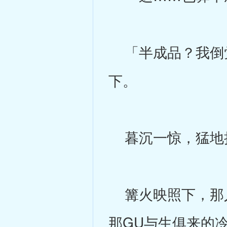
「半成品？我倒觉
下。
暮沉一惊，猛地抬
篝火映照下，那人
那GU与生俱来的