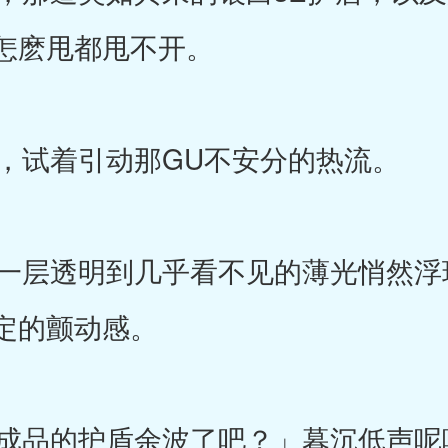
怎麽甩都甩不开。
试着引动那GU不安分的热流。
层透明到几乎看不见的薄光悄然浮
定的颤动感。
成品的护盾余波了吧？」暮沉低声呢