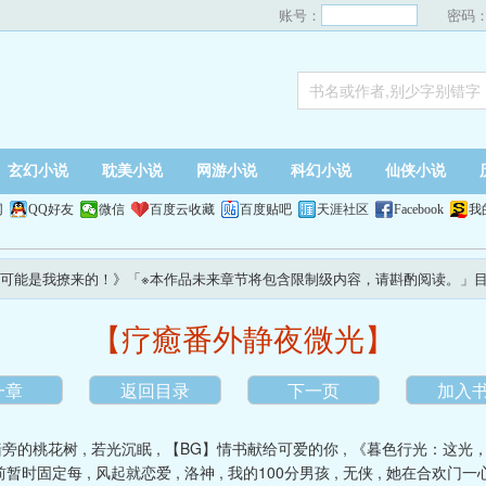
账号：
密码
玄幻小说
耽美小说
网游小说
科幻小说
仙侠小说
网
QQ好友
微信
百度云收藏
百度贴吧
天涯社区
Facebook
我
可能是我撩来的！》「※本作品未来章节将包含限制级内容，请斟酌阅读。」
【疗癒番外静夜微光】
一章
返回目录
下一页
加入
墙旁的桃花树
,
若光沉眠
,
【BG】情书献给可爱的你
,
《暮色行光：这光，
前暂时固定每
,
风起就恋爱
,
洛神
,
我的100分男孩
,
无侠
,
她在合欢门一心