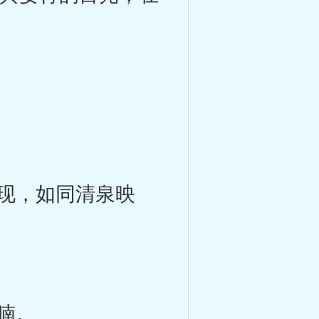
现，如同清泉映
喃。