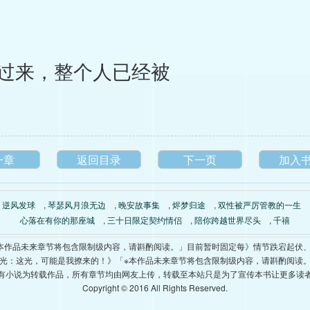
过来，整个人已经被
一章
返回目录
下一页
加入
,
逆风发球
,
琴瑟风月浪无边
,
晚安故事集
,
烬梦归途
,
双性被严厉管教的一生
心落在有你的那座城
,
三十日限定契约情侣
,
陪你跨越世界尽头
,
千禧
本作品未来章节将包含限制级内容，请斟酌阅读。」目前暂时固定每》情节跌宕起伏
光：这光，可能是我撩来的！》「※本作品未来章节将包含限制级内容，请斟酌阅读
有小说为转载作品，所有章节均由网友上传，转载至本站只是为了宣传本书让更多读
Copyright © 2016 All Rights Reserved.