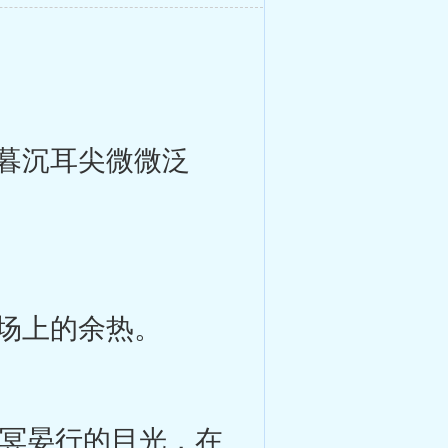
暮沉耳尖微微泛
场上的余热。
冥晏行的目光，在