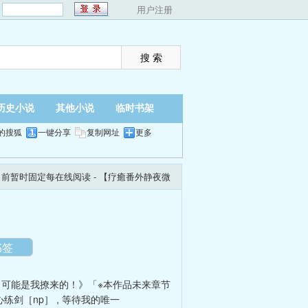
：
用户注册
历史小说
其他小说
临时书架
的搜狐
一键分享
复制网址
更多
目前暂时固定每在线阅读
- 【疗癒番外静夜微
翻页
夜间
书签
可能是我撩来的！》「※本作品未来章节
练剑［np］
,
等待我的唯一