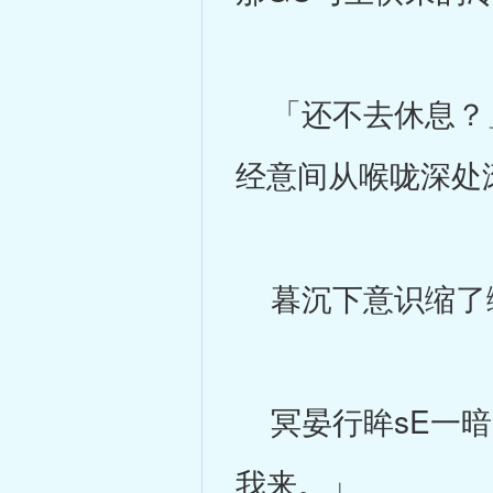
「还不去休息？」
经意间从喉咙深处
暮沉下意识缩了
冥晏行眸sE一暗
我来。」