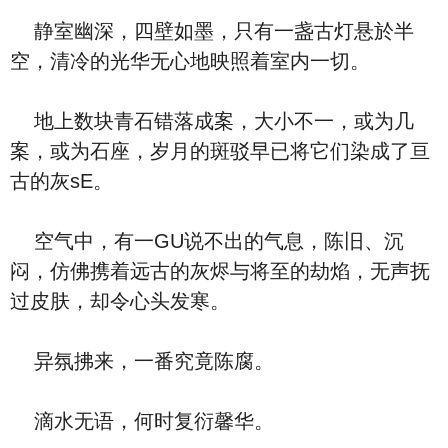
静室幽深，四壁如墨，只有一盏古灯悬於半
空，清冷的光华无心地映照着室内一切。
地上数块青石错落成案，大小不一，或为几
案，或为石座，岁月的斑驳早已将它们染成了亘
古的灰sE。
空气中，有一GU说不出的气息，陈旧、沉
闷，仿佛携着远古的灰烬与将至的劫焰，无声抚
过皮肤，却令心头发寒。
异氛拂来，一番究竟陈腐。
滴水无语，何时复衍馨华。