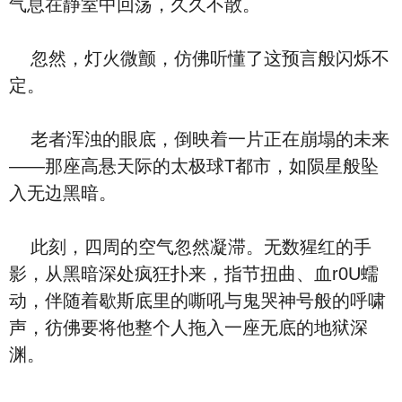
气息在静室中回荡，久久不散。
忽然，灯火微颤，仿佛听懂了这预言般闪烁不
定。
老者浑浊的眼底，倒映着一片正在崩塌的未来
——那座高悬天际的太极球T都市，如陨星般坠
入无边黑暗。
此刻，四周的空气忽然凝滞。无数猩红的手
影，从黑暗深处疯狂扑来，指节扭曲、血r0U蠕
动，伴随着歇斯底里的嘶吼与鬼哭神号般的呼啸
声，彷佛要将他整个人拖入一座无底的地狱深
渊。