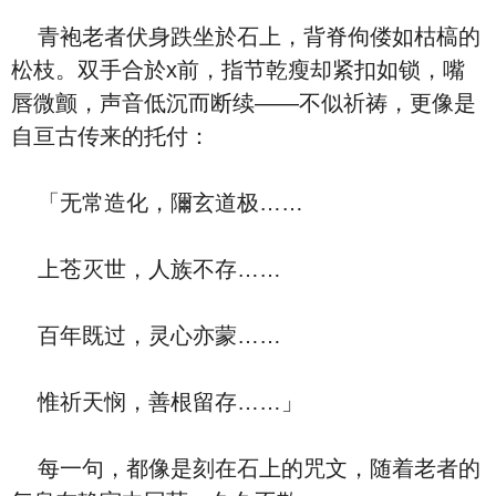
青袍老者伏身跌坐於石上，背脊佝偻如枯槁的
松枝。双手合於x前，指节乾瘦却紧扣如锁，嘴
唇微颤，声音低沉而断续——不似祈祷，更像是
自亘古传来的托付：
「无常造化，隬玄道极……
上苍灭世，人族不存……
百年既过，灵心亦蒙……
惟祈天悯，善根留存……」
每一句，都像是刻在石上的咒文，随着老者的