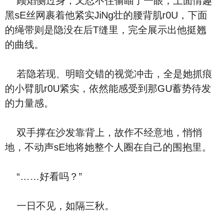
顾焰侧过身，又忍不住偷瞄了一眼，上面情趣
黑sE丝网裹着他紧实JiNg壮的腰背肌r0U，下面
的绳带则是隐没在后T缝里，完全展示出他挺翘
的曲线。
若隐若现、明暗交错的视觉冲击，全是她抓痕
的小臂肌r0U紧实，依然能感受到那GU蓄势待发
的力量感。
双手撑在沙发靠背上，故作不经意地，悄悄
地，不动声sE地将她整个人圈在自己的围抱里。
“……好看吗？”
一日不见，如隔三秋。