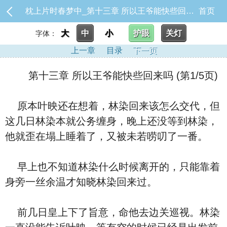
枕上片时春梦中_第十三章 所以王爷能快些回来吗
首页
大
中
小
护眼
关灯
字体：
上一章
目录
下一页
第十三章 所以王爷能快些回来吗 (第1/5页)
原本叶映还在想着，林染回来该怎么交代，但
这几日林染本就公务缠身，晚上还没等到林染，
他就歪在塌上睡着了，又被未若唠叨了一番。
早上也不知道林染什么时候离开的，只能靠着
身旁一丝余温才知晓林染回来过。
前几日皇上下了旨意，命他去边关巡视。林染