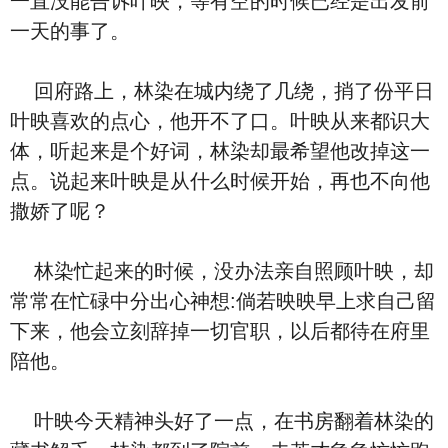
一直没能告诉叶映，等有空的时候已经是出发前
一天的事了。
回府路上，林染在城内绕了几绕，捎了份平日
叶映喜欢的点心，他开不了口。叶映从来都识大
体，听起来是个好词，林染却最希望他改掉这一
点。说起来叶映是从什么时候开始，再也不向他
撒娇了呢？
林染忙起来的时候，没办法亲自照顾叶映，却
常常在忙碌中分出心神想:倘若映映早上求自己留
下来，他会立刻辞掉一切官职，以后都待在府里
陪他。
叶映今天精神头好了一点，在书房翻着林染的