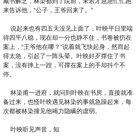
藏书解乏，林染都到了院前，未若才急急忙忙跑
来告诉他，“公子，王爷回来了。”
说起来也有四五天没见上面了，叶映平日里端
得四平八稳，现在却一分也静不住，书卷被扔在
案上，“王爷他在哪？”说着就飞快起身，然而起
得太急，引起了一阵头晕。叶映好歹撑住了书
案，没有摔上一跤，可撑在案上的手却抖个不
停。
林染甫一进府，就问到叶映在书房，直接就准
备过来，也怪叶映遇见林染的事就急躁起来，每
次都被林染撞见他竭力隐瞒的虚弱。
叶映听见声音，知