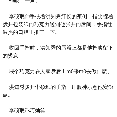
他嗯了一声。
李硕珉伸手扶着洪知秀纤长的颈侧，指尖捏着
拨开包装纸的巧克力送到他张开的唇间，手指往
温热的口腔里推了一下。
收回手指时，洪知秀的唇瓣上都是他指腹留下
的烫意。
喂个巧克力在人家嘴唇上m0来m0去做什麽。
洪知秀拨开李硕珉的手指，用眼神示意他安份
点。
李硕珉乖巧灿笑。