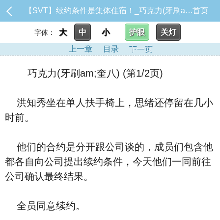
【SVT】续约条件是集体住宿！_巧克力(牙刷am;奎八)
首页
大
中
小
护眼
关灯
字体：
上一章
目录
下一页
巧克力(牙刷am;奎八) (第1/2页)
洪知秀坐在单人扶手椅上，思绪还停留在几小
时前。
他们的合约是分开跟公司谈的，成员们包含他
都各自向公司提出续约条件，今天他们一同前往
公司确认最终结果。
全员同意续约。