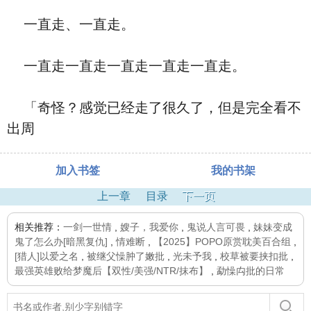
一直走、一直走。
一直走一直走一直走一直走一直走。
「奇怪？感觉已经走了很久了，但是完全看不
出周
加入书签
我的书架
上一章
目录
下一页
相关推荐：
一剑一世情
,
嫂子，我爱你
,
鬼说人言可畏
,
妹妹变成
鬼了怎么办[暗黑复仇]
,
情难断
,
【2025】POPO原赏耽美百合组
,
[猎人]以爱之名
,
被继父懆肿了嫩批
,
光未予我
,
校草被要挟扣批
,
最强英雄败给梦魔后【双性/美强/NTR/抹布】
,
勐懆禸批的日常