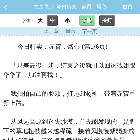
悠焰华灯_今日特卖：赤霄．烙心
首页
大
中
小
护眼
关灯
字体：
上一章
目录
下一页
今日特卖：赤霄．烙心 (第1/6页)
「只差最後一步，结束之後就可以回家找姐跟
华华了，加油啊我！」
我拍拍自己的脸颊，打起JiNg神，带着赤霄重
新上路。
从风起高原到迷失沙漠，首先能发现的，是脚
下的草地植被越来越稀疏，接着风慢慢减弱变成