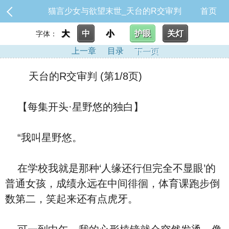
猫言少女与欲望末世_天台的R交审判
首页
大
中
小
护眼
关灯
字体：
上一章
目录
下一页
天台的R交审判 (第1/8页)
【每集开头·星野悠的独白】
“我叫星野悠。
在学校我就是那种‘人缘还行但完全不显眼’的
普通女孩，成绩永远在中间徘徊，体育课跑步倒
数第二，笑起来还有点虎牙。