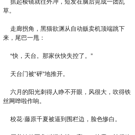
抓起棱镜就往外冲，短发在脑后晃成一团乱
草。
走廊拐角，黑猫欲渊从自动贩卖机顶端跳下
来，尾巴一甩：
“快，天台。那家伙快失控了。”
天台门被“砰”地推开。
六月的阳光刺得人睁不开眼，风很大，吹得铁
丝网哗啦作响。
校花·藤原千夏被逼到围栏边，脸色惨白。