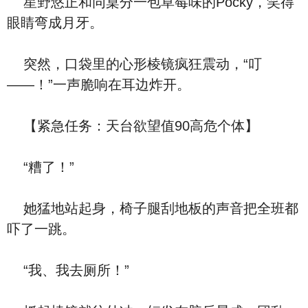
星野悠正和同桌分一包草莓味的Pocky，笑得
眼睛弯成月牙。
突然，口袋里的心形棱镜疯狂震动，“叮
——！”一声脆响在耳边炸开。
【紧急任务：天台欲望值90高危个体】
“糟了！”
她猛地站起身，椅子腿刮地板的声音把全班都
吓了一跳。
“我、我去厕所！”