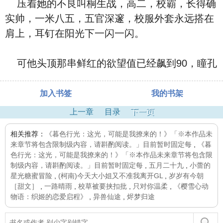
压着她的不良叫桐生战，高二，校霸，长得确
实帅，一米八五，五官深邃，校服外套永远搭在
肩上，耳钉在阳光下一闪一闪。
可他头顶那串鲜红的欲望值已经飙到90，瞳孔
加入书签
我的书架
上一章
目录
下一页
相关推荐：
《暮色行光：这光，可能是我撩来的！》「※本作品未
来章节将包含限制级内容，请斟酌阅读。」目前暂时固定每
,
《暮
色行光：这光，可能是我撩来的！》「※本作品未来章节将包含限
制级内容，请斟酌阅读。」目前暂时固定每
,
五月二十九
,
小蕾的
星光糖蜜冒险
,
(柯南)今天大小姐又不准我离开GL
,
岁岁有今朝
［甜文］
,
一路晴雨
,
校草被要挟扣批
,
只对你温柔
,
《樱雪心动
物语：织姬的恋爱启程》
,
异兽仙途
,
烬梦归途